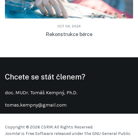
OCT 04, 2024
Rekonstrukce bérce
Chcete se stát členem?
doc. MUDr. Tomáš Kempný, Ph.D.
tomas.kempny@gmail.com
Copyright © 2026 CSRM. All Rights Reserved.
Joomla!
is Free Software released under the
GNU General Public