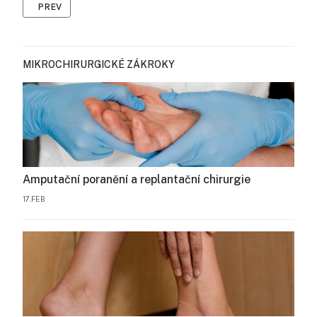
PREVIOUS ARTICLE: MIKROCHIRURGICKÁ LÉČBA LYMFEDÉMU
PREV
MIKROCHIRURGICKÉ ZÁKROKY
Amputační poranění a replantační chirurgie
17.FEB