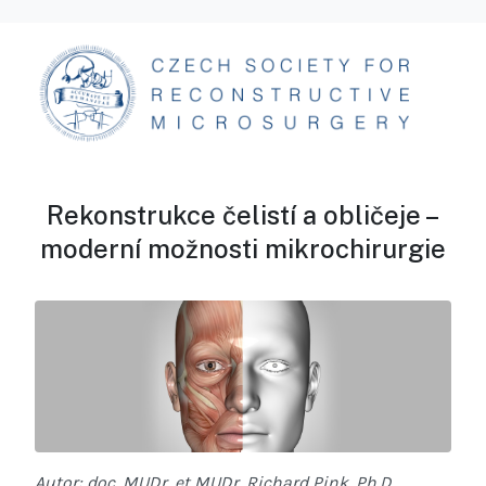
Rekonstrukce čelistí a obličeje –
moderní možnosti mikrochirurgie
Autor: doc. MUDr. et MUDr. Richard Pink, Ph.D.