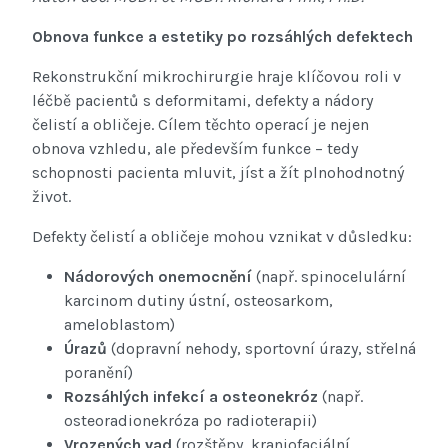
Obnova funkce a estetiky po rozsáhlých defektech
Rekonstrukční mikrochirurgie hraje klíčovou roli v
léčbě pacientů s deformitami, defekty a nádory
čelistí a obličeje. Cílem těchto operací je nejen
obnova vzhledu, ale především funkce – tedy
schopnosti pacienta mluvit, jíst a žít plnohodnotný
život.
Defekty čelistí a obličeje mohou vznikat v důsledku:
Nádorových onemocnění
(např. spinocelulární
karcinom dutiny ústní, osteosarkom,
ameloblastom)
Úrazů
(dopravní nehody, sportovní úrazy, střelná
poranění)
Rozsáhlých infekcí a osteonekróz
(např.
osteoradionekróza po radioterapii)
Vrozených vad
(rozštěpy, kraniofaciální