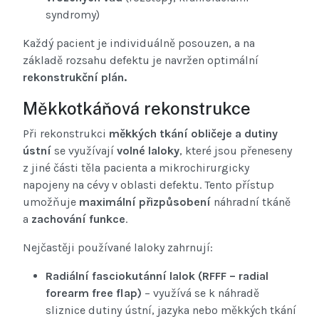
syndromy)
Každý pacient je individuálně posouzen, a na
základě rozsahu defektu je navržen optimální
rekonstrukční plán.
Měkkotkáňová rekonstrukce
Při rekonstrukci
měkkých tkání obličeje a dutiny
ústní
se využívají
volné laloky
, které jsou přeneseny
z jiné části těla pacienta a mikrochirurgicky
napojeny na cévy v oblasti defektu. Tento přístup
umožňuje
maximální přizpůsobení
náhradní tkáně
a
zachování funkce
.
Nejčastěji používané laloky zahrnují:
Radiální fasciokutánní lalok (RFFF – radial
forearm free flap)
– využívá se k náhradě
sliznice dutiny ústní, jazyka nebo měkkých tkání