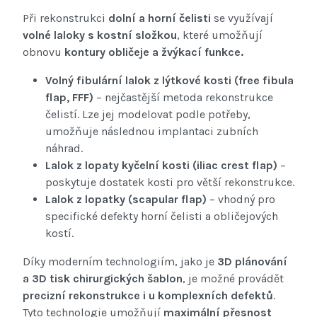
Při rekonstrukci
dolní a horní čelisti
se využívají
volné laloky s kostní složkou
, které umožňují
obnovu
kontury obličeje a žvýkací funkce.
Volný fibulární lalok z lýtkové kosti (free fibula
flap, FFF)
– nejčastější metoda rekonstrukce
čelistí. Lze jej modelovat podle potřeby,
umožňuje následnou implantaci zubních
náhrad.
Lalok z lopaty kyčelní kosti (iliac crest flap)
–
poskytuje dostatek kosti pro větší rekonstrukce.
Lalok z lopatky (scapular flap)
– vhodný pro
specifické defekty horní čelisti a obličejových
kostí.
Díky moderním technologiím, jako je
3D plánování
a 3D tisk chirurgických šablon
, je možné provádět
precizní rekonstrukce i u komplexních defektů
.
Tyto technologie umožňují
maximální přesnost