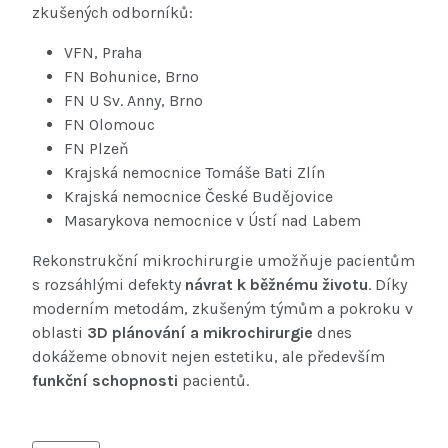
zkušených odborníků:
VFN, Praha
FN Bohunice, Brno
FN U Sv. Anny, Brno
FN Olomouc
FN Plzeň
Krajská nemocnice Tomáše Bati Zlín
Krajská nemocnice České Budějovice
Masarykova nemocnice v Ústí nad Labem
Rekonstrukční mikrochirurgie umožňuje pacientům
s rozsáhlými defekty
návrat k běžnému životu
. Díky
moderním metodám, zkušeným týmům a pokroku v
oblasti
3D plánování a mikrochirurgie
dnes
dokážeme obnovit nejen estetiku, ale především
funkční schopnosti
pacientů.