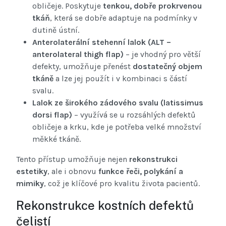
obličeje. Poskytuje
tenkou, dobře prokrvenou
tkáň
, která se dobře adaptuje na podmínky v
dutině ústní.
Anterolaterální stehenní lalok (ALT –
anterolateral thigh flap)
– je vhodný pro větší
defekty, umožňuje přenést
dostatečný objem
tkáně
a lze jej použít i v kombinaci s částí
svalu.
Lalok ze širokého zádového svalu (latissimus
dorsi flap)
– využívá se u rozsáhlých defektů
obličeje a krku, kde je potřeba velké množství
měkké tkáně.
Tento přístup umožňuje nejen
rekonstrukci
estetiky
, ale i obnovu
funkce řeči, polykání a
mimiky
, což je klíčové pro kvalitu života pacientů.
Rekonstrukce kostních defektů
čelistí